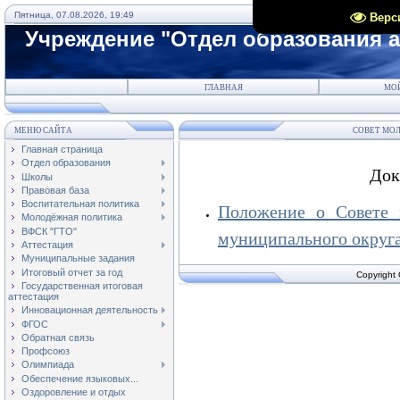
Пятница, 07.08.2026, 19:49
Верс
Учреждение "Отдел образования 
ГЛАВНАЯ
МО
МЕНЮ САЙТА
СОВЕТ МО
Главная страница
Отдел образования
Док
Школы
Правовая база
Воспитательная политика
Положение о Совете 
Молодёжная политика
ВФСК "ГТО"
муниципального округ
Аттестация
Муниципальные задания
Итоговый отчет за год
Copyrigh
Государственная итоговая
аттестация
Инновационная деятельность
ФГОС
Обратная связь
Профсоюз
Олимпиада
Обеспечение языковых...
Оздоровление и отдых